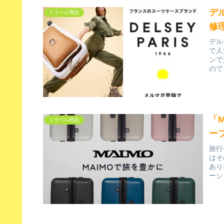
デ
トラベル用品
修
デル
で人
ンで
ので
「
トラベル用品
ー
旅行
はそ
あり
ーシ