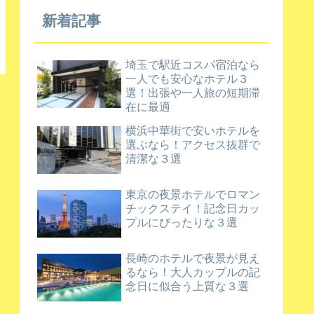
新着記事
埼玉で駅近コスパ宿泊なら
一人でも安心なホテル３
選！出張や一人旅の短期滞
在に最適
横浜中華街で安いホテルを
選ぶなら！アクセス抜群で
清潔な３選
東京の夜景ホテルでロマン
チックステイ！記念日カッ
プルにぴったりな３選
長崎のホテルで夜景が見え
るなら！大人カップルの記
念日に似合う上質な３選