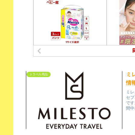
ミ
トラベル用品
情
ミレ
セプ
です
間中