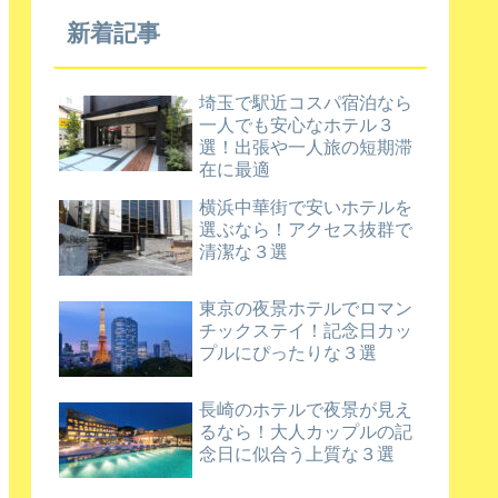
新着記事
埼玉で駅近コスパ宿泊なら
一人でも安心なホテル３
選！出張や一人旅の短期滞
在に最適
横浜中華街で安いホテルを
選ぶなら！アクセス抜群で
清潔な３選
東京の夜景ホテルでロマン
チックステイ！記念日カッ
プルにぴったりな３選
長崎のホテルで夜景が見え
るなら！大人カップルの記
念日に似合う上質な３選