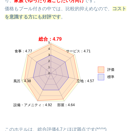
り、
家族でゆったり過ごしたい方向け
です。
価格もプール付きの中では、比較的抑えめなので、
コスト
を意識する方にも好評です
。
総合：4.79
5
4
食事：4.77
サービス：4.71
3
2
1
評価
0
標準
風呂：4.38
立地：4.57
設備・アメニティ：4.92
部屋：4.64
このホテルは、総合評価4.7とほぼ満点です(*^^*)