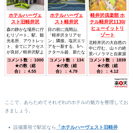
ホテルハーヴェ
ホテルハーヴェ
軽井沢倶楽部 ホ
スト旧軽井沢
スト軽井沢
テル軽井沢1130/
ヒューイットリ
森の静かな場所に佇
目の前に浅間山、
ゾート
むリゾート。駅、観
「軽井沢タリアセ
光名所、アウトレッ
ン」隣接。塩沢エリ
北軽井沢の大自然の
ト、全てにアクセス
アを一新する、5ヘ
中に佇む、山々の絶
が良好／軽井沢駅よ
クタール超、新たな
景パノラマと自家源
り徒歩11分
る軽井沢へ。／軽井
泉を贅沢に満喫でき
コメント数 ： 1000
コメント数 ： 134
コメント数 ： 1839
沢駅よりお車にて約
るリゾートホテル。
★の数（総
★の数（総
★の数（総
１５分
／北陸新幹線「軽井
合）： 4.55
合）： 4.79
合）： 4.12
沢駅南口」からシャ
トルバス有 約40
分～50分(要予約) /
上信越道 碓氷軽井
沢ICより約60分
ここで、あらためてそれぞれのホテルの魅力を整理してお
きましょう。
設備重視で駅近なら
「ホテルハーヴェスト旧軽井