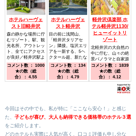
ホテルハーヴェ
ホテルハーヴェ
軽井沢倶楽部 ホ
スト旧軽井沢
スト軽井沢
テル軽井沢1130/
ヒューイットリ
森の静かな場所に佇
目の前に浅間山、
ゾート
むリゾート。駅、観
「軽井沢タリアセ
光名所、アウトレッ
ン」隣接。塩沢エリ
北軽井沢の大自然の
ト、全てにアクセス
アを一新する、5ヘ
中に佇む、山々の絶
が良好／軽井沢駅よ
クタール超、新たな
景パノラマと自家源
り徒歩11分
る軽井沢へ。／軽井
泉を贅沢に満喫でき
コメント数 ： 1000
コメント数 ： 134
コメント数 ： 1839
沢駅よりお車にて約
るリゾートホテル。
★の数（総
★の数（総
★の数（総
１５分
／北陸新幹線「軽井
合）： 4.55
合）： 4.79
合）： 4.12
沢駅南口」からシャ
トルバス有 約40
分～50分(要予約) /
上信越道 碓氷軽井
沢ICより約60分
今回はその中でも、私が特に「ここなら安心！」と感じ
た、
子どもが喜び、大人も納得できる価格帯のホテル３選
をご紹介します。
どのホテルも実際に人気が高く、口コミ評価も申し分な