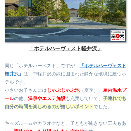
「ホテルハーヴェスト軽井沢」
同じ「ホテルハーベスト」ですが、
「ホテルハーヴェスト
軽井沢」
は、中軽井沢の緑に囲まれた静かな環境に建つホ
テルです。
小さいお子さんには
じゃぶじゃぶ池
（夏季）、
屋内温水プ
ール
の他、
温泉やエステ施設
も充実していて、
子連れでも
自分の時間を楽しめるのが嬉しいポイント
でした。
キッズルームやカラオケなど、子どもが飽きない工夫もあ