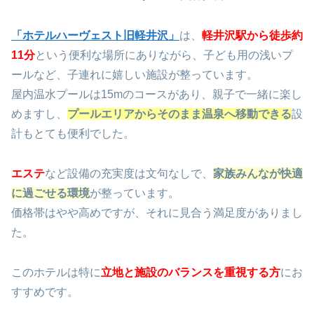
「ホテルハーヴェスト旧軽井沢」
は、
軽井沢駅から徒歩約
11分
という便利な場所にありながら、子ども用の浅いプ
ールなど、子連れに嬉しい施設が整っています。
屋内温水プールは15mのコースがあり、親子で一緒に楽し
めますし、
プールエリアからそのまま温泉へ移動できる
設
計もとても便利でした。
エステ
など設備の充実度は文句なしで、
家族みんなが快適
に過ごせる環境
が整っています。
価格帯はやや高めですが、それに見合う満足度がありまし
た。
このホテルは特に
立地と施設のバランスを重視する方
にお
すすめです。