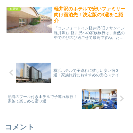
都圏から新幹線で約1時間というアクセス
の良さもあり、休日を愛犬と過ごす場所
軽井沢のホテルで安いファミリー
軽井沢
として人気...
向け宿泊先！決定版の3選をご紹
介
「コンフォートイン軽井沢(旧チサンイン
軽井沢)」軽井沢への家族旅行は、自然の
中でのびのび過ごせて最高ですね。ただ
実際は、ホテル代が思ったよりかさみが
ちで、旅費全体をうまくコントロールし
たいという方も多いはず。小さい子ども
連れの旅では、移動時...
横浜ホテルで子連れに嬉しい安い宿３
選！家族旅行におすすめの安心ステイ
熱海のプール付きホテルで子連れ旅行！
家族で楽しめる宿３選
コメント