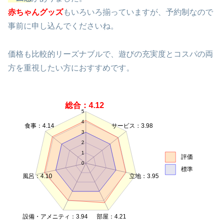
赤ちゃんグッズ
もいろいろ揃っていますが、予約制なので
事前に申し込んでくださいね。
価格も比較的リーズナブルで、遊びの充実度とコスパの両
方を重視したい方におすすめです。
総合：4.12
5
4
食事：4.14
サービス：3.98
3
2
1
評価
0
標準
風呂：4.10
立地：3.95
設備・アメニティ：3.94
部屋：4.21