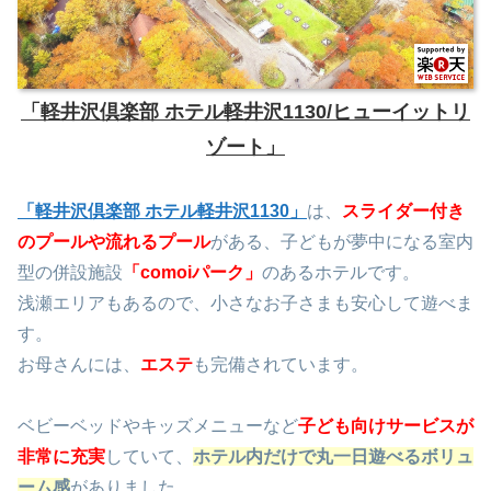
「軽井沢倶楽部 ホテル軽井沢1130/ヒューイットリ
ゾート」
「軽井沢倶楽部 ホテル軽井沢1130」
は、
スライダー付き
のプールや流れるプール
がある、子どもが夢中になる室内
型の併設施設
「comoiパーク」
のあるホテルです。
浅瀬エリアもあるので、小さなお子さまも安心して遊べま
す。
お母さんには、
エステ
も完備されています。
ベビーベッドやキッズメニューなど
子ども向けサービスが
非常に充実
していて、
ホテル内だけで丸一日遊べるボリュ
ーム感
がありました。