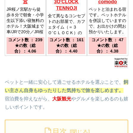
宮
3O’CLOCK
comodo
TENNOJI
JR桜ノ宮駅から徒
ペットと泊まれる宿
歩８分で朝食・小学
です。ペットホテル
全て異なるコンセプ
生以下添い寝無料の
を併設していますの
トのお部屋で、カフ
ホテル！大阪城まで
で、お出かけの間お
ェタイム（＝３
車/JRで20分／JR桜
預かりいたします。
Ｏ’ＣＬＯＣＫ）の
ノ宮駅より徒歩約8
(有料)／JR大阪環状
寛ぎを。／天王寺駅
コメント数 ： 239
コメント数 ： 161
コメント数 ： 47
分、各線京橋駅より
線、阪神電車 西九
より徒歩約１分
★の数（総
★の数（総
★の数（総
徒歩約13分
条駅より徒歩3分。
合）： 4.06
合）： 4.40
合）： 4.38
ペットと一緒に安心して過ごせるホテルを選ぶことで、
飼
い主さん自身もゆったりした気持ちで旅を楽しめます。
宿泊費を抑えながら、
大阪観光
やグルメを楽しめるのも嬉
しいポイントです。
目次