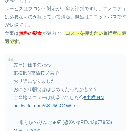
が高いです。
サービスはフロント対応が丁寧と評判ですし、アメニティ
は必要なものが揃っていて清潔、風呂はユニットバスです
が快適です。
食事は
無料の朝食
が魅力で、
コストを抑えたい旅行者に最
適です
。
先日は仕事のため
東横INN京橋桜ノ宮で
お世話になりました！
おにぎり朝食ははじめてだったかも？？！
ご当地メニューは肉吸いでした🤤
#東横INN
pic.twitter.com/ASUkGC4WCr
— 乗り鉄のりんご🍎💬 (@XwkpREvh2p77950)
May 17, 2025