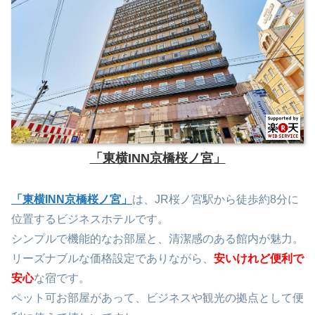
「東横INN京橋桜ノ宮」
「東横INN京橋桜ノ宮」
は、JR桜ノ宮駅から徒歩約8分に
位置するビジネスホテルです。
シンプルで機能的なお部屋と、清潔感のある館内が魅力。
リーズナブルな価格設定でありながら、
安いけれど便利で
安心
な宿です。
ペット可お部屋があって、ビジネスや観光の拠点として便