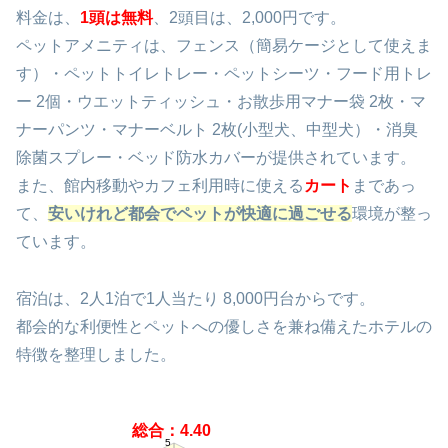
料金は、
1頭は無料
、2頭目は、2,000円です。
ペットアメニティは、フェンス（簡易ケージとして使えま
す）・ペットトイレトレー・ペットシーツ・フード用トレ
ー 2個・ウエットティッシュ・お散歩用マナー袋 2枚・マ
ナーパンツ・マナーベルト 2枚(小型犬、中型犬）・消臭
除菌スプレー・ベッド防水カバーが提供されています。
また、館内移動やカフェ利用時に使える
カート
まであっ
て、
安いけれど都会でペットが快適に過ごせる
環境が整っ
ています。
宿泊は、2人1泊で1人当たり 8,000円台からです。
都会的な利便性とペットへの優しさを兼ね備えたホテルの
特徴を整理しました。
総合：4.40
5