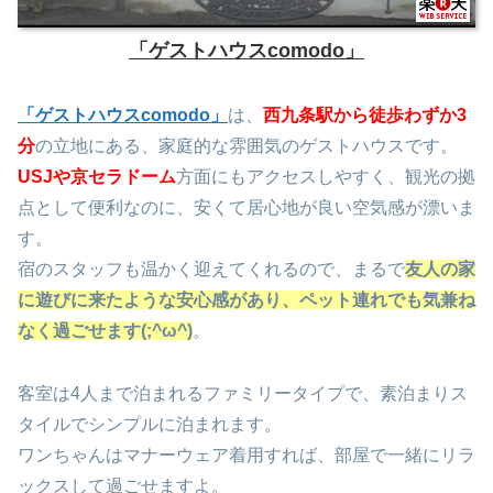
「ゲストハウスcomodo」
「ゲストハウスcomodo」
は、
西九条駅から徒歩わずか3
分
の立地にある、家庭的な雰囲気のゲストハウスです。
USJや京セラドーム
方面にもアクセスしやすく、観光の拠
点として便利なのに、安くて居心地が良い空気感が漂いま
す。
宿のスタッフも温かく迎えてくれるので、まるで
友人の家
に遊びに来たような安心感があり、ペット連れでも気兼ね
なく過ごせます(;^ω^)
。
客室は4人まで泊まれるファミリータイプで、素泊まりス
タイルでシンプルに泊まれます。
ワンちゃんはマナーウェア着用すれば、部屋で一緒にリラ
ックスして過ごせますよ。