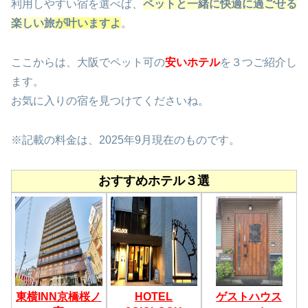
利用しやすい宿を選べば、
ペットと一緒に快適に過ごせる
楽しい旅
が叶いますよ
。
ここからは、大阪でペット可の
安いホテル
を３つご紹介し
ます。
お気に入りの宿を見つけてくださいね。
※記載の料金は、2025年9月現在のものです。
おすすめホテル３選
東横INN京橋桜ノ
HOTEL
ゲストハウス