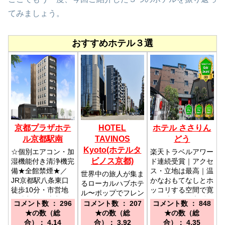
てみましょう。
おすすめホテル３選
京都プラザホテ
HOTEL
ホテル ささりん
ル京都駅南
TAVINOS
どう
Kyoto(ホテルタ
☆個別エアコン・加
楽天トラベルアワー
ビノス京都)
湿機能付き清浄機完
ド連続受賞｜アクセ
備★全館禁煙★／
ス・立地は最高｜温
世界中の旅人が集ま
JR京都駅八条東口
かなおもてなしとホ
るローカルハブホテ
徒歩10分・市営地
ッコリする空間で寛
ル〜ポップでフレン
下鉄九条駅徒歩3分
ぎの時間を／京阪
ドリーな旅の拠点〜
コメント数 ： 296
コメント数 ： 207
コメント数 ： 848
市バスや地下鉄で便
「祇園四条駅」徒歩
／■京都駅から市バ
★の数（総
★の数（総
★の数（総
利に京都観光ができ
３分■阪急「河原町
ス4・7・205系統
合）： 4.14
合）： 3.92
合）： 4.35