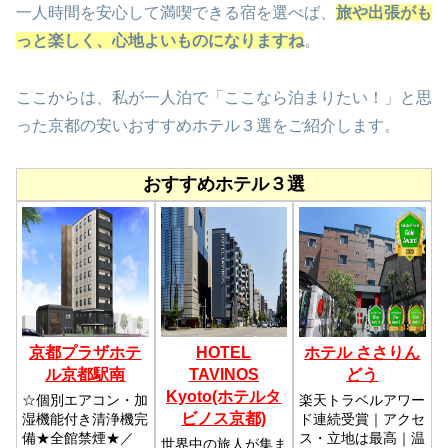
一人時間を安心して満喫できる宿を選べば、
旅や出張がも
っと楽しく、心地よいものになりますね
。
ここからは、私が一人泊で「ここなら泊まりたい！」と思
った京都の安いおすすめホテル３選をご紹介します。
おすすめホテル３選
京都プラザホテ
HOTEL
ホテル ささりん
ル京都駅南
TAVINOS
どう
Kyoto(ホテルタ
☆個別エアコン・加
楽天トラベルアワー
ビノス京都)
湿機能付き清浄機完
ド連続受賞｜アクセ
備★全館禁煙★／
ス・立地は最高｜温
世界中の旅人が集ま