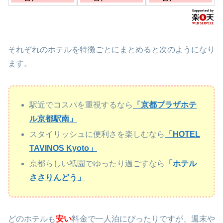
ます。
駅」徒歩５分■ＪＲ
河原町五条バス停下
京都駅よりバスで約
車正面 ■京阪本線
１５分■花見小路が
清水五条駅より徒歩
すぐそこ■八坂神社
約3分
徒歩圏内
それぞれのホテルを特徴ごとにまとめると次のようになり
ます。
駅近でコスパを重視するなら
「京都プラザホテ
ル京都駅南」
スタイリッシュに便利さを楽しむなら
「HOTEL
TAVINOS Kyoto」
京都らしい祇園でゆったり過ごすなら
「ホテル
ささりんどう」
どのホテルも
安い
料金で一人泊にぴったりですが、週末や