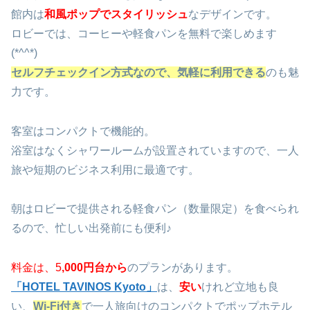
館内は
和風ポップでスタイリッシュ
なデザインです。
ロビーでは、コーヒーや軽食パンを無料で楽しめます
(*^^*)
セルフチェックイン方式なので、気軽に利用できる
のも魅
力です。
客室はコンパクトで機能的。
浴室はなくシャワールームが設置されていますので、一人
旅や短期のビジネス利用に最適です。
朝はロビーで提供される軽食パン（数量限定）を食べられ
るので、忙しい出発前にも便利♪
料金は、
5
,000円台から
のプランがあります。
「HOTEL TAVINOS Kyoto」
は、
安い
けれど立地も良
い、
Wi-Fi付き
で一人旅向けのコンパクトでポップホテル