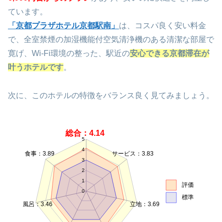
ています。
「京都プラザホテル京都駅南」
は、コスパ良く安い料金
で、全室禁煙の加湿機能付空気清浄機のある清潔な部屋で
寛げ、Wi-Fi環境の整った、駅近の
安心できる京都滞在が
叶うホテルです
。
次に、このホテルの特徴をバランス良く見てみましょう。
総合：4.14
5
4
食事：3.89
サービス：3.83
3
2
1
評価
0
標準
風呂：3.46
立地：3.69