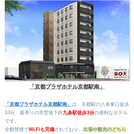
「京都プラザホテル京都駅南」
「京都プラザホテル京都駅南」
は、京都駅の八条東口徒歩
10分、最寄りの市営地下鉄
九条駅徒歩3分
の便利なホテル
です。
全館禁煙で
Wi-Fiも完備
されており、
出張や観光のどちら