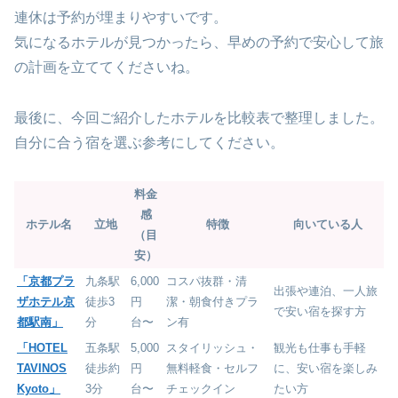
連休は予約が埋まりやすいです。
気になるホテルが見つかったら、早めの予約で安心して旅
の計画を立ててくださいね。
最後に、今回ご紹介したホテルを比較表で整理しました。
自分に合う宿を選ぶ参考にしてください。
料金
感
ホテル名
立地
特徴
向いている人
（目
安）
「京都プラ
九条駅
6,000
コスパ抜群・清
出張や連泊、一人旅
ザホテル京
徒歩3
円
潔・朝食付きプラ
で安い宿を探す方
都駅南」
分
台〜
ン有
「HOTEL
五条駅
5,000
スタイリッシュ・
観光も仕事も手軽
TAVINOS
徒歩約
円
無料軽食・セルフ
に、安い宿を楽しみ
Kyoto」
3分
台〜
チェックイン
たい方