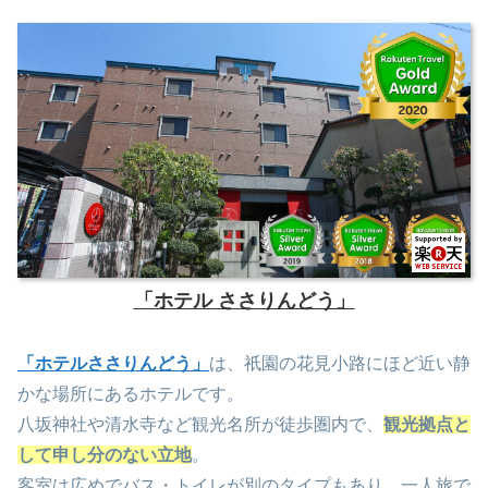
「ホテル ささりんどう」
「ホテルささりんどう」
は、祇園の花見小路にほど近い静
かな場所にあるホテルです。
八坂神社や清水寺など観光名所が徒歩圏内で、
観光拠点と
して申し分のない立地
。
客室は広めでバス・トイレが別のタイプもあり、一人旅で