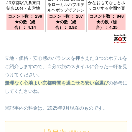
JR京都駅八条東口
かなおもてなしとホ
るローカルハブホテ
徒歩10分・市営地
ッコリする空間で寛
ル〜ポップでフレン
下鉄九条駅徒歩3分
ぎの時間を／京阪
ドリーな旅の拠点〜
コメント数 ： 296
コメント数 ： 207
コメント数 ： 848
市バスや地下鉄で便
「祇園四条駅」徒歩
／■京都駅から市バ
★の数（総
★の数（総
★の数（総
利に京都観光ができ
３分■阪急「河原町
ス4・7・205系統
合）： 4.14
合）： 3.92
合）： 4.35
ます。
駅」徒歩５分■ＪＲ
河原町五条バス停下
京都駅よりバスで約
車正面 ■京阪本線
１５分■花見小路が
清水五条駅より徒歩
すぐそこ■八坂神社
約3分
徒歩圏内
立地・価格・安心感のバランスを押さえた３つのホテルを
ご紹介しますので、自分の旅のスタイルに合った一軒を見
つけてください。
無理なく心地よい京都時間を過ごせる安い宿選び
の参考に
してくださいね。
※記事内の料金は、2025年9月現在のものです。