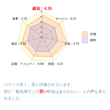
総合：4.35
5
4
食事：3.70
サービス：4.23
3
2
1
評価
0
標準
風呂：4.24
立地：4.79
設備・アメニティ：4.08
部屋：4.23
バランス良く、高く評価されています。
特に「観光地でこの
安い
料金はありがたい」との声も見ら
れました。