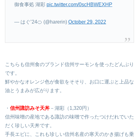
御食事処 湖彩
pic.twitter.com/0scHBWEXHP
— はぐ’24🍊 (@harerin)
October 29, 2022
こちらも信州食のブランド信州サーモンを使ったどんぶり
です。
鮮やかなオレンジ色が食欲をそそり、お口に運ぶと上品な
油とうまみが広がります。
・
信州諏訪みそ天丼
－湖彩（1,320円）
信州味噌の産地である諏訪の味噌で作ったつけだれでいた
だく珍しい天丼です。
手長エビに、これも珍しい信州名産の寒天のかき揚げも乗