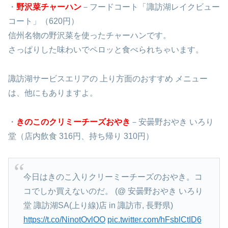
・
野沢菜チャーハン
－フードコート「諏訪湖レイクビュー
コート」（620円）
信州名物の野沢菜を使ったチャーハンです。
さっぱりした味わいでペロッと食べられちゃいます。
諏訪湖サービスエリアの 上り方面のおすすめ メニュー
は、他にもありますよ。
・
きのこのクリミーチーズおやき
－安曇野おやき いろり
堂（店内飲食 316円、持ち帰り 310円）
今日はきのこ入りクリーミーチーズのおやき。コ
コでしか買えないのだ。 (@ 安曇野おやき いろり
堂 諏訪湖SA(上り線)店 in 諏訪市, 長野県)
https://t.co/NinotOvlOO
pic.twitter.com/hFsblCtID6