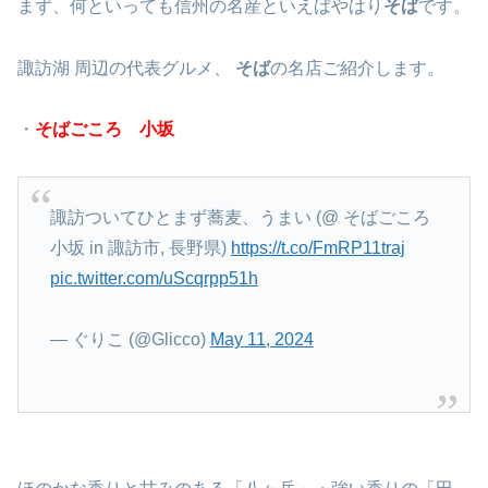
まず、何といっても信州の名産といえばやはり
そば
です。
諏訪湖 周辺の代表グルメ、
そば
の名店ご紹介します。
・
そばごころ 小坂
諏訪ついてひとまず蕎麦、うまい (@ そばごころ
小坂 in 諏訪市, 長野県)
https://t.co/FmRP11traj
pic.twitter.com/uScqrpp51h
— ぐりこ (@Glicco)
May 11, 2024