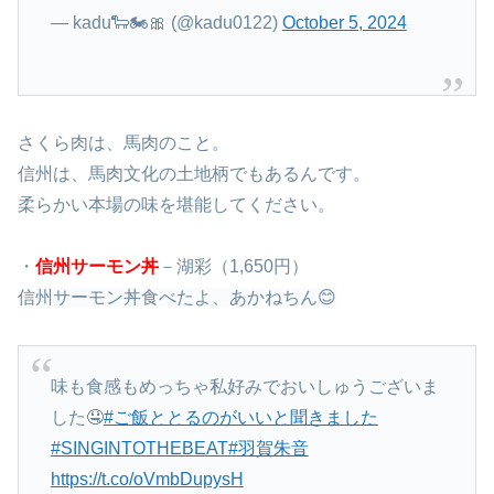
— kadu🐑🏍🎀 (@kadu0122)
October 5, 2024
さくら肉は、馬肉のこと。
信州は、馬肉文化の土地柄でもあるんです。
柔らかい本場の味を堪能してください。
・
信州サーモン丼
－湖彩（1,650円）
信州サーモン丼食べたよ、あかねちん😊
味も食感もめっちゃ私好みでおいしゅうございま
した🤤
#ご飯ととるのがいいと聞きました
#SINGINTOTHEBEAT
#羽賀朱音
https://t.co/oVmbDupysH