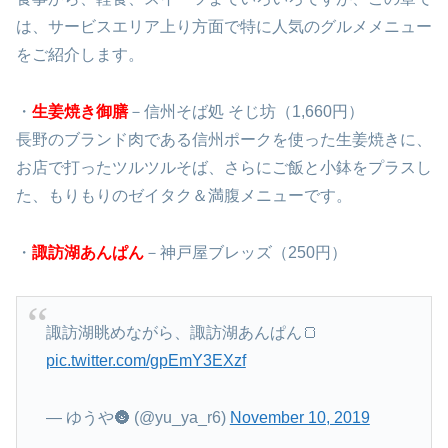
は、サービスエリア上り方面で特に人気のグルメメニュー
をご紹介します。
・
生姜焼き御膳
－信州そば処 そじ坊（1,660円）
長野のブランド肉である信州ポークを使った生姜焼きに、
お店で打ったツルツルそば、さらにご飯と小鉢をプラスし
た、もりもりのゼイタク＆満腹メニューです。
・
諏訪湖あんぱん
－神戸屋ブレッズ（250円）
諏訪湖眺めながら、諏訪湖あんぱん🍞
pic.twitter.com/gpEmY3EXzf
— ゆうや🌚 (@yu_ya_r6)
November 10, 2019