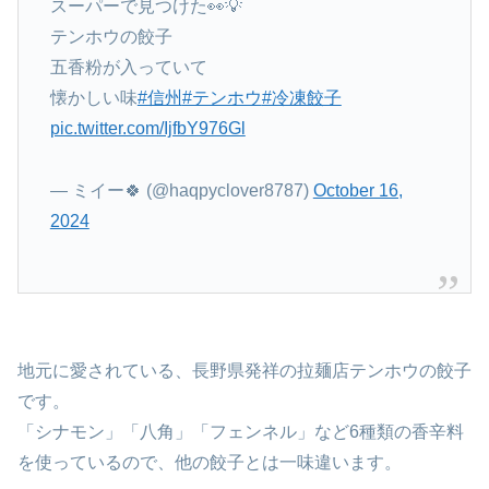
スーパーで見つけた👀💡
テンホウの餃子
五香粉が入っていて
懐かしい味
#信州
#テンホウ
#冷凍餃子
pic.twitter.com/IjfbY976Gl
— ミイー🍀 (@haqpyclover8787)
October 16,
2024
地元に愛されている、長野県発祥の拉麺店テンホウの餃子
です。
「シナモン」「八角」「フェンネル」など6種類の香辛料
を使っているので、他の餃子とは一味違います。