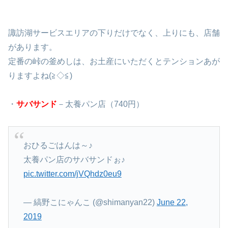
諏訪湖サービスエリアの下りだけでなく、上りにも、店舗
があります。
定番の峠の釜めしは、お土産にいただくとテンションあが
りますよね(≧◇≦)
・
サバサンド
－太養パン店（
740円）
おひるごはんは～♪
太養パン店のサバサンドぉ♪
pic.twitter.com/jVQhdz0eu9
— 縞野こにゃんこ (@shimanyan22)
June 22,
2019