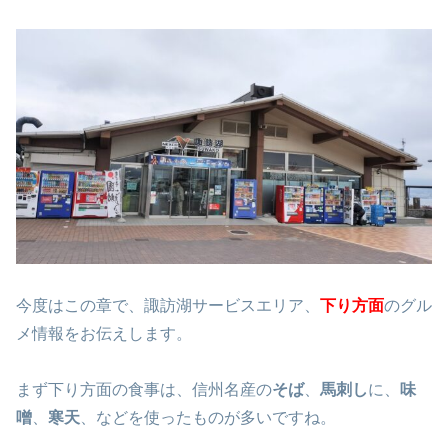
今度はこの章で、諏訪湖サービスエリア、
下り方面
のグル
メ情報をお伝えします。
まず下り方面の食事は、信州名産の
そば
、
馬刺し
に、
味
噌
、
寒天
、などを使ったものが多いですね。