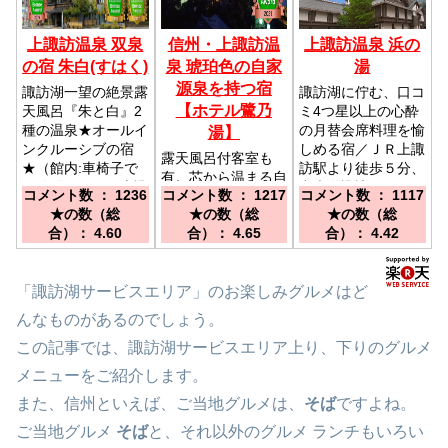
上諏訪温泉 双泉
信州・上諏訪温
上諏訪温泉 浜の
の宿 朱白(すはく)
泉 琥珀色の自家
湯
源泉を持つ宿
諏訪湖一望の絶景露
諏訪湖に佇む、口コ
【ホテル鷺乃
天風呂『朱と白』2
ミ4つ星以上の心酔
種の温泉★オールイ
の月替会席料理を愉
湯】
ンクルーシブの宿
しめる宿／ＪＲ上諏
露天風呂付客室も
★（館内:車椅子で
訪駅より徒歩５分、
有。芯から温まる自
の移動可／ＪＲ上諏
中央道諏訪ＩＣより
コメント数 ： 1236
コメント数 ： 1217
コメント数 ： 1117
家源泉と心を癒す日
訪駅より徒歩７分、
車で１５分
★の数（総
★の数（総
★の数（総
本庭園をもつ百余年
諏訪I.C.より車で15
合）： 4.60
合）： 4.65
合）： 4.42
の歴史が香る宿。／
分
ＪＲ上諏訪駅より徒
歩８分、諏訪ＩＣよ
「諏訪湖サービスエリア」のお楽しみグルメはど
り１５分
んなものがあるのでしょう。
この記事では、諏訪湖サービスエリア上り、下りのグルメ
メニューをご紹介します。
また、信州といえば、ご当地グルメは、
そば
ですよね。
ご当地グルメ
そば
と、それ以外のグルメ ランチもいろい