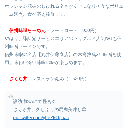
ホワジャン花椒のしびれる辛さがくせになりそうなボリュ
ーム満点、食べ応え抜群です。
・
信州味噌らーめん
－フードコート（
900円）
やはり、諏訪湖サービスエリアの下りグルメ人気№1も信
州味噌ラーメンです。
信州味噌の名店【丸井伊藤商店】の木樽熟成2年味噌を使
用。味わい深い味噌の味が楽しめます。
・
さくら丼
－レストラン湖彩（1,520円）
諏訪湖SAにて昼食☺
さくら丼、久しぶりの馬肉美味し😋
pic.twitter.com/yLeZkOguab